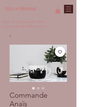
Alice in Montreal
pssst, la livraison est offerte
au Canada dès 50$ d'achat!
Commande
Anaïs