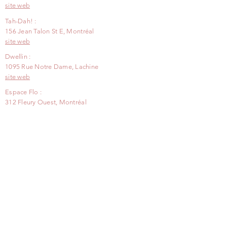
site web
Tah-Dah! :
156 Jean Talon St E, Montréal
site web
Dwellin :
1095 Rue Notre Dame, Lachine
site web
Espace Flo :
312 Fleury Ouest, Montréal
site web
Le marché aux fleurs :
1486 Rue de Montarville, St-Bruno
site web
Boutique de l'Assemblée Nationale :
1045, rue des Parlementaires, Québec
site web
Jardinerie Florilège :
4382 Notre-Dame St W, Montréal
site web