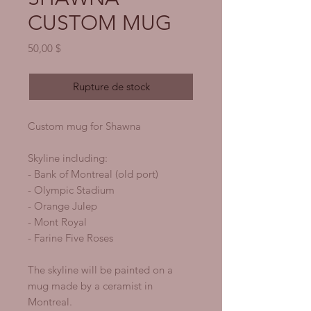
CUSTOM MUG
Prix
50,00 $
Rupture de stock
Custom mug for Shawna
Skyline including:
- Bank of Montreal (old port)
- Olympic Stadium
- Orange Julep
- Mont Royal
- Farine Five Roses
The skyline will be painted on a
mug made by a ceramist in
Montreal.