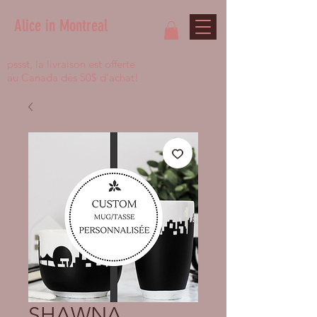
Alice in Montreal
pssst, la livraison est offerte
au Canada dès 50$ d'achat!
SHAWNA