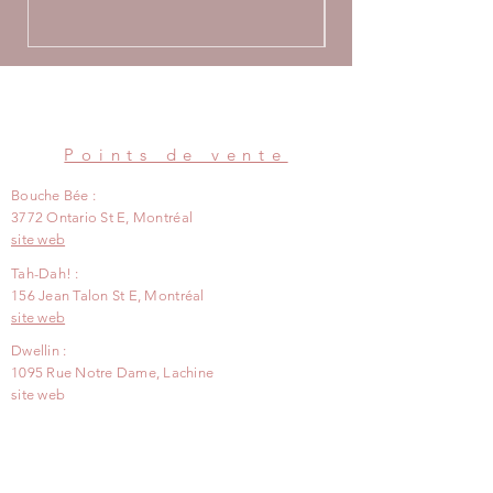
Points de vente
Bouche Bée :
3772 Ontario St E, Montréal
site web
Tah-Dah! :
156 Jean Talon St E, Montréal
site web
Dwellin :
1095 Rue Notre Dame, Lachine
site web
Espace Flo :
312 Fleury Ouest, Montréal
site web