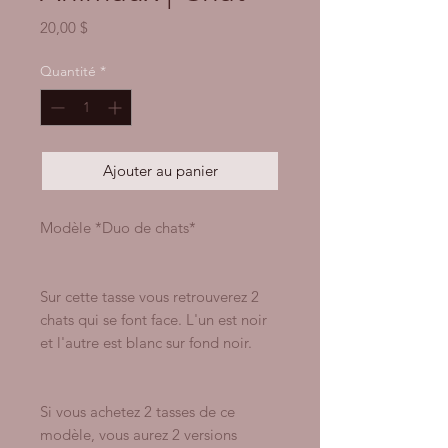
Prix
20,00 $
Quantité
*
Ajouter au panier
Modèle *Duo de chats*
Sur cette tasse vous retrouverez 2
chats qui se font face. L'un est noir
et l'autre est blanc sur fond noir.
Si vous achetez 2 tasses de ce
modèle, vous aurez 2 versions