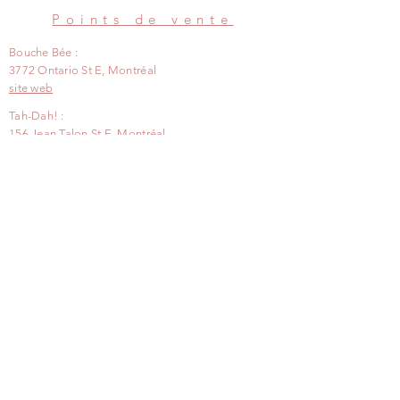
Points de vente
Bouche Bée :
3772 Ontario St E, Montréal
site web
Tah-Dah! :
156 Jean Talon St E, Montréal
site web
Dwellin :
1095 Rue Notre Dame, Lachine
site web
Espace Flo :
312 Fleury Ouest, Montréal
site web
Le marché aux fleurs :
1486 Rue de Montarville, St-Bruno
site web
Boutique de l'Assemblée Nationale :
1045, rue des Parlementaires, Québec