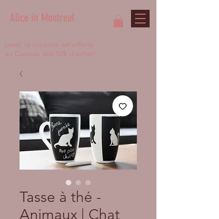
Alice in Montreal
pssst, la livraison est offerte
au Canada dès 50$ d'achat!
Tasse à thé -
Animaux | Chat